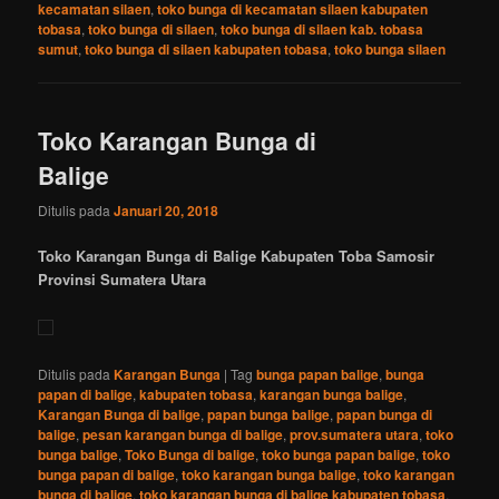
kecamatan silaen
,
toko bunga di kecamatan silaen kabupaten
tobasa
,
toko bunga di silaen
,
toko bunga di silaen kab. tobasa
sumut
,
toko bunga di silaen kabupaten tobasa
,
toko bunga silaen
Toko Karangan Bunga di
Balige
Ditulis pada
Januari 20, 2018
Toko Karangan Bunga di Balige Kabupaten Toba Samosir
Provinsi Sumatera Utara
Ditulis pada
Karangan Bunga
|
Tag
bunga papan balige
,
bunga
papan di balige
,
kabupaten tobasa
,
karangan bunga balige
,
Karangan Bunga di balige
,
papan bunga balige
,
papan bunga di
balige
,
pesan karangan bunga di balige
,
prov.sumatera utara
,
toko
bunga balige
,
Toko Bunga di balige
,
toko bunga papan balige
,
toko
bunga papan di balige
,
toko karangan bunga balige
,
toko karangan
bunga di balige
,
toko karangan bunga di balige kabupaten tobasa
,