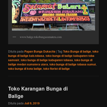
www.balige.tokobungasumatera.com
Ditulis pada
Papan Bunga Dukacita
|
Tag
Toko Bunga di balige
,
toko
bunga di balige kab.tobasa
,
toko bunga di balige kabupaten toba
samosir
,
toko bunga di balige kabupaten tobasa
,
toko bunga di
balige medan sumatera utara
,
toko bunga di balige tobasa sumut
,
toko bunga di kota balige
,
toko florist di balige
Toko Karangan Bunga di
Balige
Ditulis pada
Juli 9, 2019