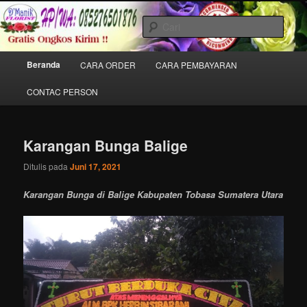
Langsung
Langsung
Melayani Pemesanan Karangan Bunga Ucapan Untuk Dukacita, Peresmian
ke
ke
& Pernikahan/Wedding di Dalam Kota Balige Khususnya.
Cari
konten
konten
utama
sekunder
Toko Bunga di
Menu
Beranda
CARA ORDER
CARA PEMBAYARAN
utama
Balige//085276501876
CONTAC PERSON
Karangan Bunga Balige
Ditulis pada
Juni 17, 2021
Karangan Bunga di Balige Kabupaten Tobasa Sumatera Utara