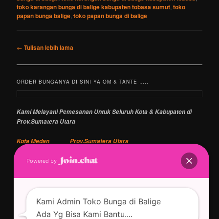
toko karangan bunga di balige kabupaten tobasa sumut
,
toko
papan bunga balige
,
toko papan bunga di balige
Navigasi
←
Tulisan lebih lama
Tulisan
ORDER BUNGANYA DI SINI YA OM & TANTE …..
Kami Melayani Pemesanan Untuk Seluruh Kota & Kabupaten di
Prov.Sumatera Utara
Kota Medan Prov.Sumatera Utara
Kota Binjai Prov.Sumatera Utara
Powered by
Kota Tanjung Balai Prov.Sumatera Utara
Porsea Kab.Tobasa Prov.Sumatera Utara
Kami Admin Toko Bunga di Balige
Ada Yg Bisa Kami Bantu....
Tarutung Kab.Tapanuli Utara Prov.Sumatera Utara