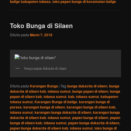
balige kabupaten tobasa
,
toko papan bunga di kecamatan balige
Toko Bunga di Silaen
Ditulis pada
Maret 7, 2018
bunga papan dukacita di silaen
Ditulis pada
Karangan Bunga
|
Tag
bunga dukacita di silaen
,
bunga
dukacita di silaen kab. tobasa sumut
,
bunga papan di silaen
,
bunga
papan di silaen kab. tobasa sumut
,
kab. tobasa sumut
,
kabupaten
tobasa sumut
,
Karangan Bunga di balige
,
karangan bunga di
porsea
,
karangan bunga di silaen
,
karangan bunga di silaen kab.
tobasa sumut
,
karangan bunga dukacita di silaen
,
karangan bunga
dukacita di silaen kab. tobasa sumut
,
papan bunga di silaen
,
papan
bunga di silaen kab. tobasa sumut
,
papan bunga dukacita di silaen
,
papan bunga dukacita di silaen kab. tobasa sumut
,
toko bunga di