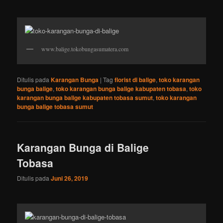
www.balige.tokobungasumatera.com
Ditulis pada
Karangan Bunga
|
Tag
florist di balige
,
toko karangan
bunga balige
,
toko karangan bunga balige kabupaten tobasa
,
toko
karangan bunga balige kabupaten tobasa sumut
,
toko karangan
bunga balige tobasa sumut
Karangan Bunga di Balige
Tobasa
Ditulis pada
Juni 26, 2019