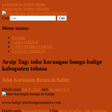
Langsung ke konten utama
Langsung ke konten sekunder
Cari
Melayani Pemesanan Karangan Bunga
Toko Bunga di
Ucapan Untuk Dukacita, Peresmian &
Menu utama
Balige//085276501876
Pernikahan/Wedding di Dalam Kota
Beranda
Balige Khususnya.
CARA ORDER
CARA PEMBAYARAN
CONTAC PERSON
Arsip Tag:
toko karangan bunga balige
kabupaten tobasa
Toko Karangan Bunga di Balige
Ditulis pada
Juli 9, 2019
oleh
iswanto1971
www.balige.tokobungasumatera.com
Ditulis pada
Karangan Bunga
|
Tag
florist di balige
,
toko karangan