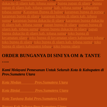
dukacita di silaen kab. tobasa sumut
,
bunga papan di silaen
,
bunga
papan di silaen kab. tobasa sumut
,
kab. tobasa sumut
,
kabupaten
tobasa sumut
,
Karangan Bunga di balige
,
karangan bunga di porsea
,
karangan bunga di silaen
,
karangan bunga di silaen kab. tobasa
sumut
,
karangan bunga dukacita di silaen
,
karangan bunga dukacita
di silaen kab. tobasa sumut
,
papan bunga di silaen
,
papan bunga di
silaen kab. tobasa sumut
,
papan bunga dukacita di silaen
,
papan
bunga dukacita di silaen kab. tobasa sumut
,
toko bunga di
kecamatan silaen
,
toko bunga di kecamatan silaen kabupaten tobasa
,
toko bunga di silaen
,
toko bunga di silaen kab. tobasa sumut
,
toko
bunga di silaen kabupaten tobasa
,
toko bunga silaen
ORDER BUNGANYA DI SINI YA OM & TANTE
…..
Kami Melayani Pemesanan Untuk Seluruh Kota & Kabupaten di
Prov.Sumatera Utara
Kota Medan Prov.Sumatera Utara
Kota Binjai Prov.Sumatera Utara
Kota Tanjung Balai Prov.Sumatera Utara
Porsea Kab.Tobasa Prov.Sumatera Utara