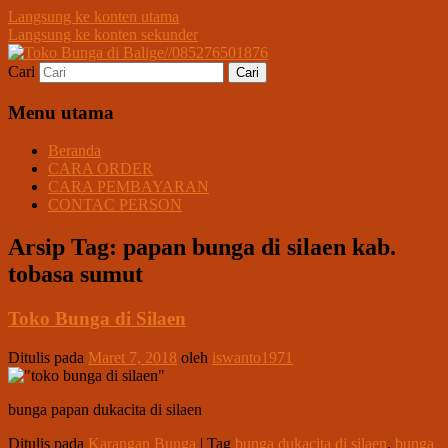
Langsung ke konten utama
Langsung ke konten sekunder
Cari
Melayani Pemesanan Karangan Bunga
Toko Bunga di
Ucapan Untuk Dukacita, Peresmian &
Menu utama
Balige//085276501876
Pernikahan/Wedding di Dalam Kota
Beranda
Balige Khususnya.
CARA ORDER
CARA PEMBAYARAN
CONTAC PERSON
Arsip Tag:
papan bunga di silaen kab.
tobasa sumut
Toko Bunga di Silaen
Ditulis pada
Maret 7, 2018
oleh
iswanto1971
bunga papan dukacita di silaen
Ditulis pada
Karangan Bunga
|
Tag
bunga dukacita di silaen
,
bunga