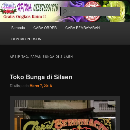
Langsung
Langsung
Melayani Pemesanan Karangan Bunga Ucapan Untuk Dukacita, Peresmian
ke
ke
& Pernikahan/Wedding di Dalam Kota Balige Khususnya.
Cari
konten
konten
utama
sekunder
Toko Bunga di
Menu
Beranda
CARA ORDER
CARA PEMBAYARAN
utama
Balige//085276501876
CONTAC PERSON
ARSIP TAG:
PAPAN BUNGA DI SILAEN
Toko Bunga di Silaen
Ditulis pada
Maret 7, 2018