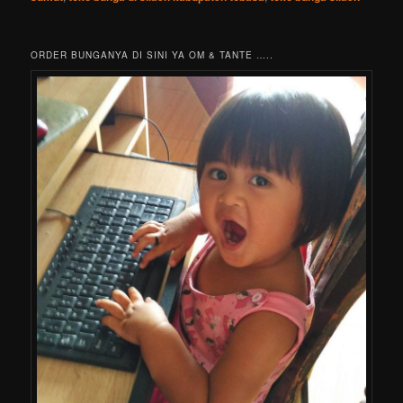
ORDER BUNGANYA DI SINI YA OM & TANTE …..