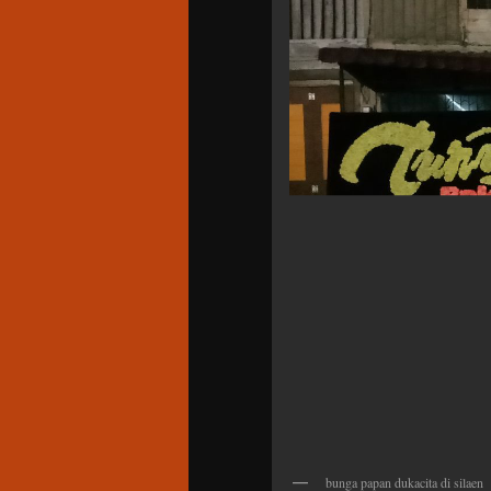
bunga papan dukacita di silaen