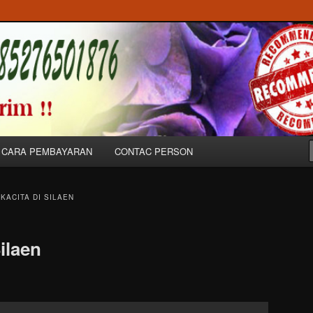
Bunga Ucapan Untuk Dukacita, Peresmian & Pernikahan/Wedding di
 Balige//085276501876
CARA PEMBAYARAN
CONTAC PERSON
ACITA DI SILAEN
ilaen