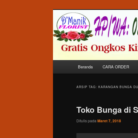
Langsung
Langsung
Melayani Pemesanan Karangan 
ke
ke
Dalam Kota Balige Khususnya.
konten
konten
Toko Bunga di
utama
sekunder
Menu
Beranda
CARA ORDER
utama
ARSIP TAG:
KARANGAN BUNGA DUK
Toko Bunga di S
Ditulis pada
Maret 7, 2018