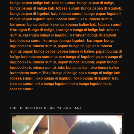
bunga papan balige kab. tobasa sumut
,
bunga papan di balige
,
bunga papan di balige kab. tobasa sumut
,
bunga papan di laguboti
,
bunga papan di laguboti kab. tobasa sumut
,
bunga papan laguboti
,
bunga papan laguboti kab. tobasa sumut
,
kab. tobasa sumut
,
karangan bunga balige
,
karangan bunga balige kab. tobasa sumut
,
Karangan Bunga di balige
,
karangan bunga di balige kab. tobasa
sumut
,
karangan bunga di laguboti
,
karangan bunga di laguboti
kab. tobasa sumut
,
karangan bunga laguboti
,
karangan bunga
laguboti kab. tobasa sumut
,
papan bunga ba lige kab. tobasa
sumut
,
papan bunga balige
,
papan bunga di balige
,
papan bunga di
balige kab. tobasa sumut
,
papan bunga di laguboti
,
papan bunga di
laguboti kab. tobasa sumut
,
papan bunga laguboti
,
papan bunga
laguboti kab. tobasa sumut
,
toko bunga balige
,
toko bunga balige
kab.tobasa sumut
,
Toko Bunga di balige
,
toko bunga di balige kab.
tobasa sumut
,
toko bunga di laguboti
,
toko bunga di laguboti kab.
tobasa sumut
,
toko bunga laguboti
,
toko bunga laguboti kab.
tobasa sumut
ORDER BUNGANYA DI SINI YA OM & TANTE …..