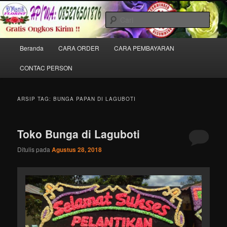
Langsung
Langsung
Melayani Pemesanan Karangan Bunga Ucapan Untuk Dukacita, Peresmian
ke
ke
& Pernikahan/Wedding di Dalam Kota Balige Khususnya.
Cari
konten
konten
utama
sekunder
Toko Bunga di
Menu
Beranda
CARA ORDER
CARA PEMBAYARAN
utama
Balige//085276501876
CONTAC PERSON
ARSIP TAG:
BUNGA PAPAN DI LAGUBOTI
Toko Bunga di Laguboti
Ditulis pada
Agustus 28, 2018