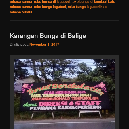
tobasa sumut
,
toko bunga di laguboti
,
toko bunga di laguboti kab.
tobasa sumut
,
toko bunga laguboti
,
toko bunga laguboti kab.
tobasa sumut
Karangan Bunga di Balige
Ditulis pada
November 1, 2017