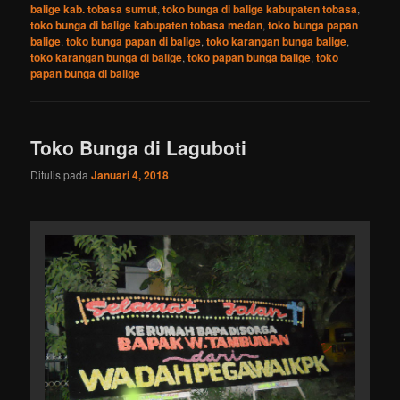
balige kab. tobasa sumut
,
toko bunga di balige kabupaten tobasa
,
toko bunga di balige kabupaten tobasa medan
,
toko bunga papan
balige
,
toko bunga papan di balige
,
toko karangan bunga balige
,
toko karangan bunga di balige
,
toko papan bunga balige
,
toko
papan bunga di balige
Toko Bunga di Laguboti
Ditulis pada
Januari 4, 2018