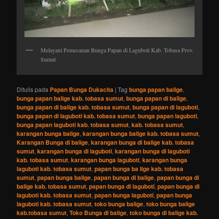
Melayani Pemesanan Bunga Papan di Laguboti Kab. Tobasa Prov.
Sumut
Ditulis pada
Papan Bunga Dukacita
|
Tag
bunga papan balige
,
bunga papan balige kab. tobasa sumut
,
bunga papan di balige
,
bunga papan di balige kab. tobasa sumut
,
bunga papan di laguboti
,
bunga papan di laguboti kab. tobasa sumut
,
bunga papan laguboti
,
bunga papan laguboti kab. tobasa sumut
,
kab. tobasa sumut
,
karangan bunga balige
,
karangan bunga balige kab. tobasa sumut
,
Karangan Bunga di balige
,
karangan bunga di balige kab. tobasa
sumut
,
karangan bunga di laguboti
,
karangan bunga di laguboti
kab. tobasa sumut
,
karangan bunga laguboti
,
karangan bunga
laguboti kab. tobasa sumut
,
papan bunga ba lige kab. tobasa
sumut
,
papan bunga balige
,
papan bunga di balige
,
papan bunga di
balige kab. tobasa sumut
,
papan bunga di laguboti
,
papan bunga di
laguboti kab. tobasa sumut
,
papan bunga laguboti
,
papan bunga
laguboti kab. tobasa sumut
,
toko bunga balige
,
toko bunga balige
kab.tobasa sumut
,
Toko Bunga di balige
,
toko bunga di balige kab.