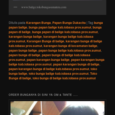
www.balige.tokobungasumatera.com
Ditulis pada
Karangan Bunga
,
Papan Bunga Dukacita
|
Tag
bunga
papan balige
,
bunga papan balige kab.tobasa prov.sumut
,
bunga
papan di balige
,
bunga papan di balige kab.tobasa prov.sumut
,
karangan bunga balige
,
karangan bunga balige kab.tobasa
prov.sumut
,
Karangan Bunga di balige
,
karangan bunga di balige
kab.tobasa prov.sumut
,
karangan bunga di kecamatan balige
,
papan bunga balige
,
papan bunga balige kab.tobasa prov.sumut
,
papan bunga di balige
,
papan bunga di balige kab.tobasa
prov.sumut
,
papan karangan bunga balige
,
papan karangan bunga
balige kab.tobasa prov.sumut
,
papan karangan bunga di balige
,
papan karangan bunga di balige kab.tobasa prov.sumut
,
toko
bunga balige
,
toko bunga balige kab.tobasa prov.sumut
,
Toko
Bunga di balige
,
toko bunga di balige kab.tobasa prov.sumut
ORDER BUNGANYA DI SINI YA OM & TANTE …..