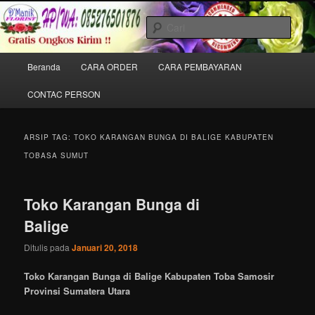
Langsung
Langsung
Melayani Pemesanan Karangan Bunga Ucapan Untuk Dukacita, Peresmian
ke
ke
& Pernikahan/Wedding di Dalam Kota Balige Khususnya.
Cari
konten
konten
utama
sekunder
Toko Bunga di
Menu
Beranda
CARA ORDER
CARA PEMBAYARAN
utama
Balige//085276501876
CONTAC PERSON
ARSIP TAG:
TOKO KARANGAN BUNGA DI BALIGE KABUPATEN
TOBASA SUMUT
Toko Karangan Bunga di
Balige
Ditulis pada
Januari 20, 2018
Toko Karangan Bunga di Balige Kabupaten Toba Samosir
Provinsi Sumatera Utara