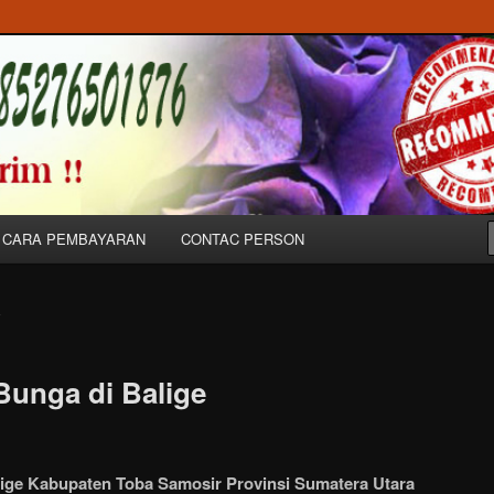
Bunga Ucapan Untuk Dukacita, Peresmian & Pernikahan/Wedding di
 Balige//085276501876
CARA PEMBAYARAN
CONTAC PERSON
E
Bunga di Balige
ige Kabupaten Toba Samosir Provinsi Sumatera Utara