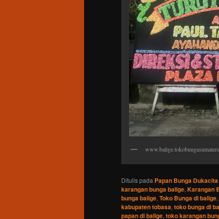
www.balige.tokobungasumatera
Ditulis pada
Papan Bunga Dukacita
karangan bunga balige
,
Karangan B
bunga balige
,
Toko Bunga di balige
kabupaten tobasa
,
toko bunga di b
papan di balige
,
toko karangan bung