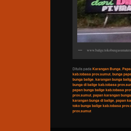
www.balige.tokobungasumater
Ditulis pada
Karangan Bunga
,
Papa
kab.tobasa prov.sumut
,
bunga papa
bunga balige
,
karangan bunga balig
bunga di balige kab.tobasa prov.s
papan bunga balige kab.tobasa pr
prov.sumut
,
papan karangan bunga 
karangan bunga di balige
,
papan ka
toko bunga balige kab.tobasa prov
prov.sumut