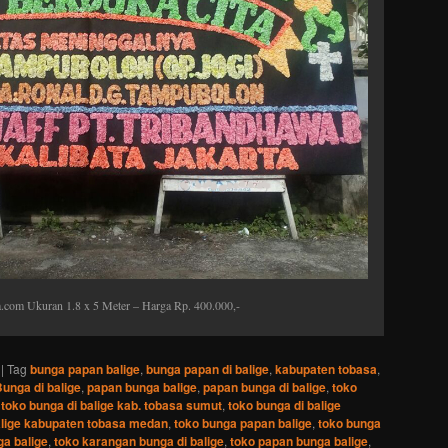
.com Ukuran 1.8 x 5 Meter – Harga Rp. 400.000,-
|
Tag
bunga papan balige
,
bunga papan di balige
,
kabupaten tobasa
,
unga di balige
,
papan bunga balige
,
papan bunga di balige
,
toko
,
toko bunga di balige kab. tobasa sumut
,
toko bunga di balige
alige kabupaten tobasa medan
,
toko bunga papan balige
,
toko bunga
a balige
,
toko karangan bunga di balige
,
toko papan bunga balige
,