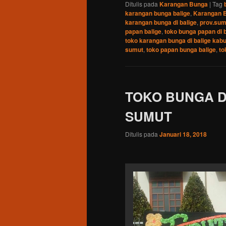
Ditulis pada
Karangan Bunga
|
Tag
karangan bunga balige
,
Karangan B
karangan bunga di balige
,
prov.sum
papan balige
,
toko bunga papan di b
toko karangan bunga di balige kab
sumut
,
toko papan bunga balige
,
to
TOKO BUNGA D
SUMUT
Ditulis pada
Januari 18, 2018