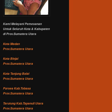
Kami Melayani Pemesanan
Untuk Seluruh Kota & Kabupaten
di Prov.Sumatera Utara
Kota Medan
Prov.Sumatera Utara
Kota Binjai
Prov.Sumatera Utara
Kota Tanjung Balai
Prov.Sumatera Utara
Porsea Kab.Tobasa
Prov.Sumatera Utara
Tarutung Kab.Tapanuli Utara
Prov.Sumatera Utara