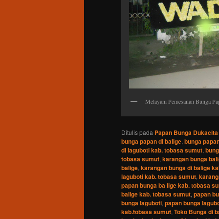
Melayani Pemesanan Bunga Pap
Ditulis pada
Papan Bunga Dukacita
bunga papan di balige
,
bunga papan
di laguboti kab. tobasa sumut
,
bung
tobasa sumut
,
karangan bunga bal
balige
,
karangan bunga di balige k
laguboti kab. tobasa sumut
,
karang
papan bunga ba lige kab. tobasa s
balige kab. tobasa sumut
,
papan bu
bunga laguboti
,
papan bunga lagubo
kab.tobasa sumut
,
Toko Bunga di b