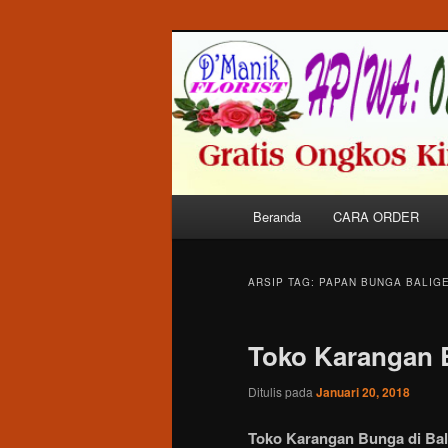
Langsung
Langsung
Melayani Pemesanan Karangan 
ke
ke
Dalam Kota Balige Khususnya.
konten
konten
Toko Bunga di
utama
sekunder
Menu
Beranda
CARA ORDER
utama
ARSIP TAG:
PAPAN BUNGA BALIG
Toko Karangan 
Ditulis pada
Januari 20, 2018
Toko Karangan Bunga di Bal