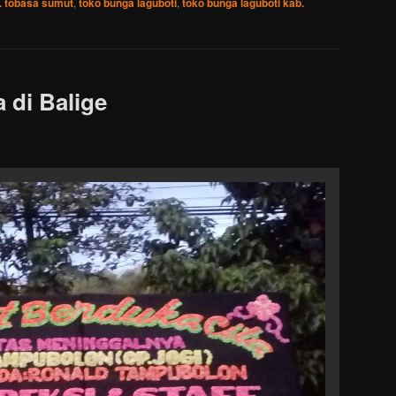
b. tobasa sumut
,
toko bunga laguboti
,
toko bunga laguboti kab.
 di Balige