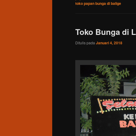
toko papan bunga di balige
Toko Bunga di 
Ditulis pada
Januari 4, 2018