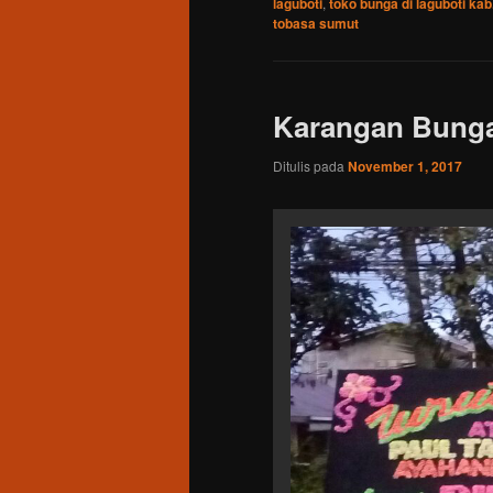
laguboti
,
toko bunga di laguboti ka
tobasa sumut
Karangan Bunga
Ditulis pada
November 1, 2017