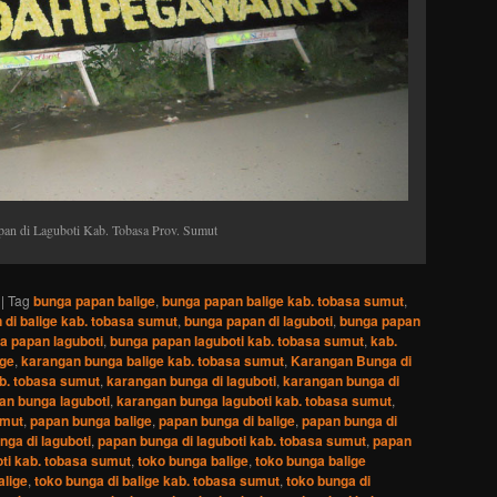
an di Laguboti Kab. Tobasa Prov. Sumut
|
Tag
bunga papan balige
,
bunga papan balige kab. tobasa sumut
,
 di balige kab. tobasa sumut
,
bunga papan di laguboti
,
bunga papan
a papan laguboti
,
bunga papan laguboti kab. tobasa sumut
,
kab.
ige
,
karangan bunga balige kab. tobasa sumut
,
Karangan Bunga di
ab. tobasa sumut
,
karangan bunga di laguboti
,
karangan bunga di
an bunga laguboti
,
karangan bunga laguboti kab. tobasa sumut
,
umut
,
papan bunga balige
,
papan bunga di balige
,
papan bunga di
nga di laguboti
,
papan bunga di laguboti kab. tobasa sumut
,
papan
ti kab. tobasa sumut
,
toko bunga balige
,
toko bunga balige
alige
,
toko bunga di balige kab. tobasa sumut
,
toko bunga di