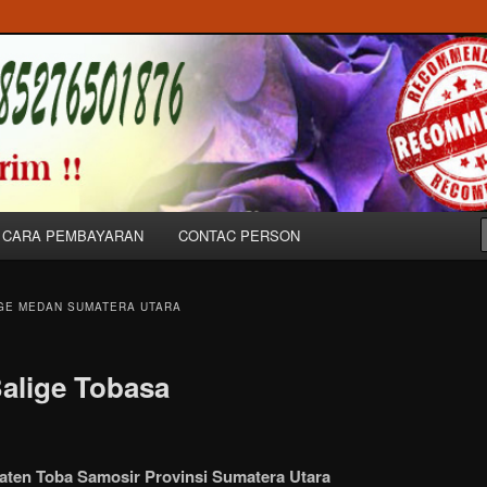
Bunga Ucapan Untuk Dukacita, Peresmian & Pernikahan/Wedding di
 Balige//085276501876
CARA PEMBAYARAN
CONTAC PERSON
IGE MEDAN SUMATERA UTARA
alige Tobasa
aten Toba Samosir Provinsi Sumatera Utara