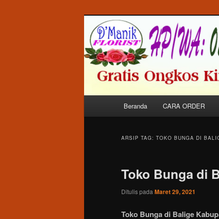
Langsung
Langsung
Melayani Pemesanan Karangan 
ke
ke
Dalam Kota Balige Khususnya.
konten
konten
Toko Bunga di
utama
sekunder
Menu
Beranda
CARA ORDER
utama
ARSIP TAG:
TOKO BUNGA DI BAL
Toko Bunga di B
Ditulis pada
Maret 29, 2021
Toko Bunga di Balige Kabup