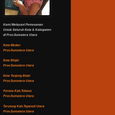
Kami Melayani Pemesanan
Untuk Seluruh Kota & Kabupaten
di Prov.Sumatera Utara
Kota Medan
Prov.Sumatera Utara
Kota Binjai
Prov.Sumatera Utara
Kota Tanjung Balai
Prov.Sumatera Utara
Porsea Kab.Tobasa
Prov.Sumatera Utara
Tarutung Kab.Tapanuli Utara
Prov.Sumatera Utara