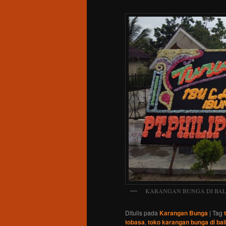
KARANGAN BUNGA DI BAL
Ditulis pada
Karangan Bunga
|
Tag
tobasa
,
toko karangan bunga di bal