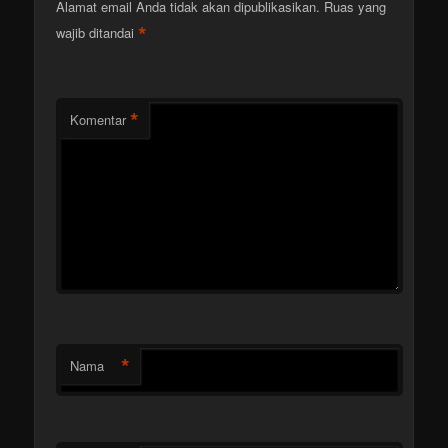
Alamat email Anda tidak akan dipublikasikan.
Ruas yang
*
wajib ditandai
*
Komentar
*
Nama