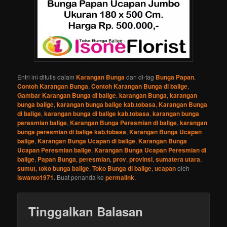
Entri ini ditulis dalam
Karangan Bunga
dan di-tag
Bunga Papan
,
Contoh Karangan Bunga
,
Contoh Karangan Bunga di balige
,
Gambar Karangan Bunga di balige
,
karangan Bunga
,
karangan
bunga balige
,
karangan bunga balige kab.tobasa
,
Karangan Bunga
di balige
,
karangan bunga di balige kab.tobasa
,
karangan bunga
peresmian balige
,
Karangan Bunga Peresmian di balige
,
karangan
bunga peresmian di balige kab.tobasa
,
Karangan Bunga Ucapan
balige
,
Karangan Bunga Ucapan di balige
,
Karangan Bunga
Ucapan Peresmian balige
,
Karangan Bunga Ucapan Peresmian di
balige
,
Papan Bunga
,
peresmian
,
prov
,
provinsi
,
sumatera utara
,
sumut
,
toko bunga balige
,
Toko Bunga di balige
,
ucapan
oleh
iswanto1971
. Buat penanda ke
permalink
.
Tinggalkan Balasan