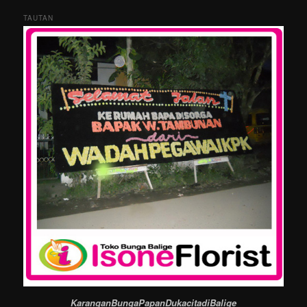
TAUTAN
KaranganBungaPapanDukacitadiBalige