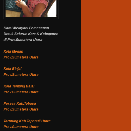
Kami Melayani Pemesanan
Untuk Seluruh Kota & Kabupaten
di Prov.Sumatera Utara
Kota Medan
Prov.Sumatera Utara
Kota Binjai
Prov.Sumatera Utara
Kota Tanjung Balai
Prov.Sumatera Utara
Porsea Kab.Tobasa
Prov.Sumatera Utara
Tarutung Kab.Tapanuli Utara
Prov.Sumatera Utara