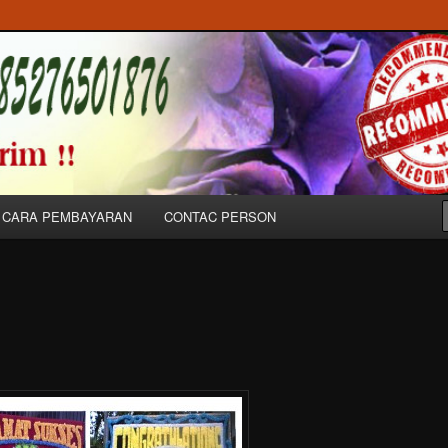
Bunga Ucapan Untuk Dukacita, Peresmian & Pernikahan/Wedding di
 Balige//085276501876
CARA PEMBAYARAN
CONTAC PERSON