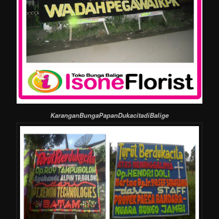
KaranganBungaPapanDukacitadiBalige