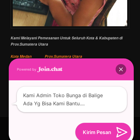
Kami Melayani Pemesanan Untuk Seluruh Kota & Kabupaten di
Prov.Sumatera Utara
Kota Medan Prov.Sumatera Utara
Kota Binjai Prov.Sumatera Utara
Powered by
Kota Tanjung Balai Prov.Sumatera Utara
Porsea Kab.Tobasa Prov.Sumatera Utara
Kami Admin Toko Bunga di Balige
Ada Yg Bisa Kami Bantu....
Tarutung Kab.Tapanuli Utara Prov.Sumatera Utara
Dengan bangga bertenaga WordPress
Kirim Pesan